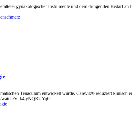
eralteter gynäkologischer Instrumente und dem dringenden Bedarf an I
auenschmerz
ie
raumatischen Tenaculum entwickelt wurde. Carevix® reduziert klinisch
e.com/watch?v=k4jyNQRUYq0
ogie