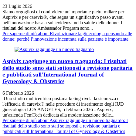
23 Luglio 2026
Siamo orgogliosi di condividere un'importante pietra miliare per
Aspivix e per carevix®, che segna un significativo passo avanti
nell'innovazione basata sull'evidenza nella salute delle donne. I
risultati del nostro Ambassador Program sono...
Per saperne di più
about Rivoluzionare la ginecologia pensando alle
donne: perché l’innovazione incentrata sulla paziente è importante
Aspivix raggiunge un nuovo traguardo: I risultati
dello studio sono stati sottoposti a revisione paritaria
e pubblicati sull’International Journal of
Gynecology & Obstetrics
6 Febbraio 2026
‎ Uno studio multicentrico post-marketing rivela la sicurezza e
l'efficacia di carevix® nelle procedure di inserimento degli IUD
ginecologici LOS ANGELES, 5 febbraio 2026 - Aspivix,
un'azienda FemTech dedicata alla modernizzazione delle...
Per saperne di più
about Aspivix raggiunge un nuovo traguardo: I
risultati dello studio sono stati sottoposti a revisione paritaria e
pubblicati sull’International Journal of Gynecology & Obstetrics