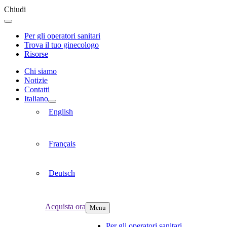
Chiudi
Per gli operatori sanitari
Trova il tuo ginecologo
Risorse
Chi siamo
Notizie
Contatti
Italiano
English
Français
Deutsch
Acquista ora
Menu
Per gli operatori sanitari