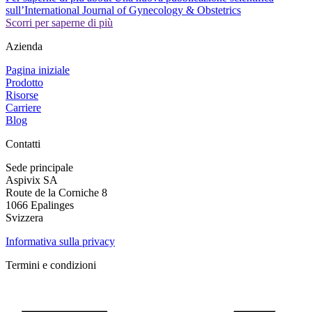
sull’International Journal of Gynecology & Obstetrics
Scorri per saperne di più
Azienda
Pagina iniziale
Prodotto
Risorse
Carriere
Blog
Contatti
Sede principale
Aspivix SA
Route de la Corniche 8
1066 Epalinges
Svizzera
Informativa sulla privacy
Termini e condizioni