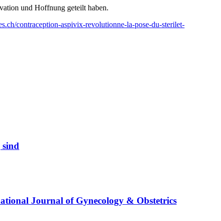
vation und Hoffnung geteilt haben.
.ch/contraception-aspivix-revolutionne-la-pose-du-sterilet-
 sind
national Journal of Gynecology & Obstetrics